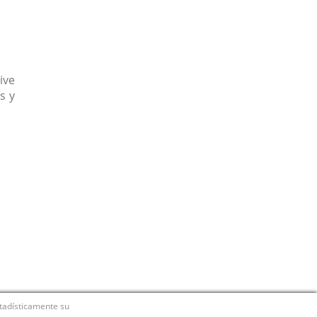
ive
s y
stadísticamente su