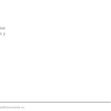
ive
s y
stadísticamente su