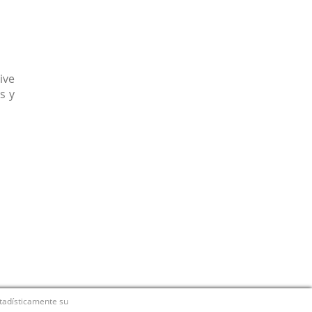
ive
s y
stadísticamente su