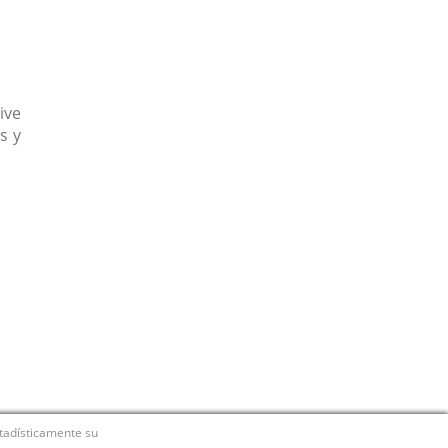
ive
s y
stadísticamente su