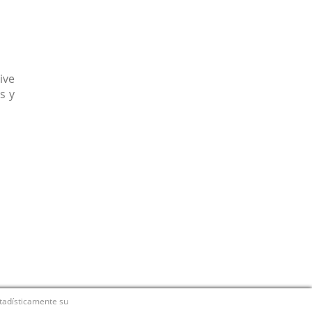
ive
s y
stadísticamente su