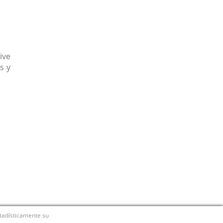
ive
s y
stadísticamente su