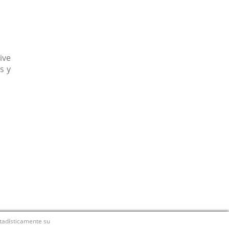
ive
s y
stadísticamente su