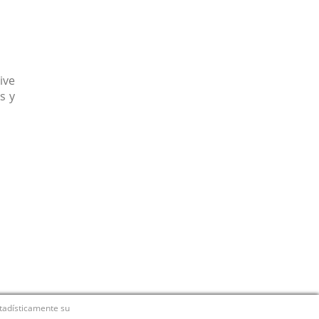
ive
s y
stadísticamente su