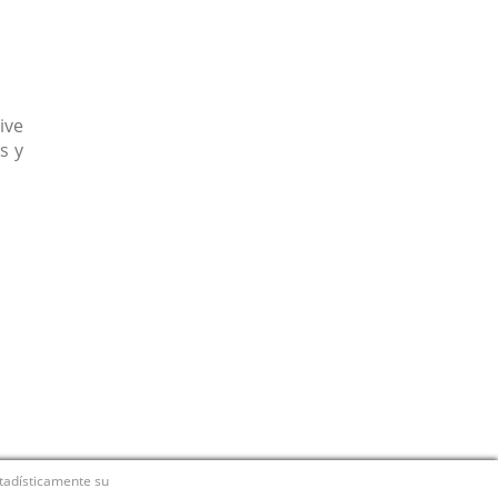
ive
s y
stadísticamente su